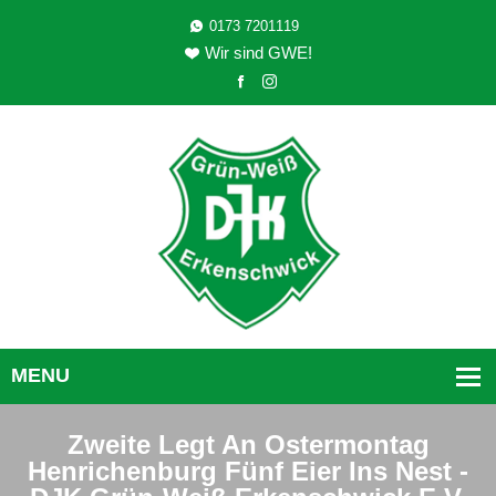
0173 7201119
Wir sind GWE!
Zweite Legt An Ostermontag
Henrichenburg Fünf Eier Ins Nest -