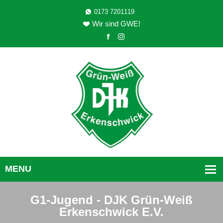
0173 7201119
Wir sind GWE!
G1-Jugend - DJK Grün-Weiß
Erkenschwick E.V.