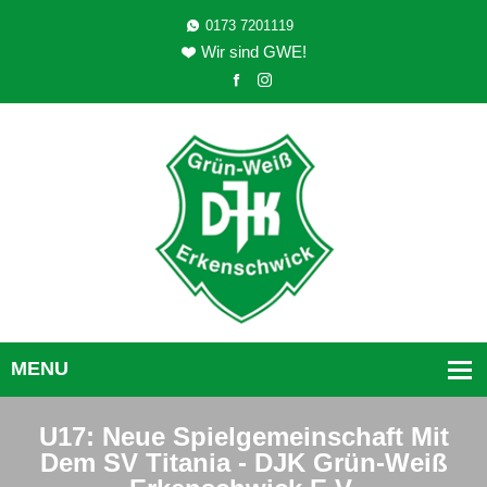
0173 7201119
Wir sind GWE!
U17: Neue Spielgemeinschaft Mit
Dem SV Titania - DJK Grün-Weiß