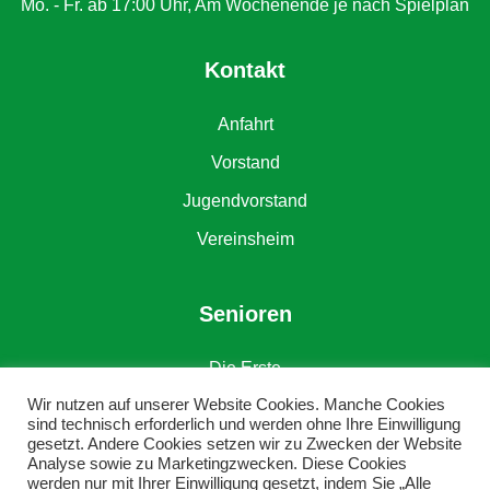
Mo. - Fr. ab 17:00 Uhr, Am Wochenende je nach Spielplan
Kontakt
Anfahrt
Vorstand
Jugendvorstand
Vereinsheim
Senioren
Die Erste
Wir nutzen auf unserer Website Cookies. Manche Cookies
Die Zweite
sind technisch erforderlich und werden ohne Ihre Einwilligung
gesetzt. Andere Cookies setzen wir zu Zwecken der Website
Alte Herren
Analyse sowie zu Marketingzwecken. Diese Cookies
werden nur mit Ihrer Einwilligung gesetzt, indem Sie „Alle