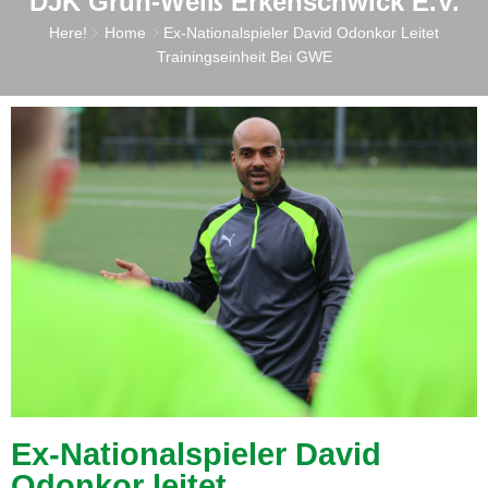
DJK Grün-Weiß Erkenschwick E.V.
Here!
Home
Ex-Nationalspieler David Odonkor Leitet
Trainingseinheit Bei GWE
Ex-Nationalspieler David
Odonkor leitet