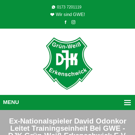
0173 7201119
Wir sind GWE!
Ex-Nationalspieler David Odonkor
Leitet Trainingseinheit Bei GWE -