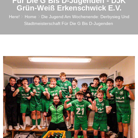
Für Die G Bis D-Jugenden - DJK
Grün-Weiß Erkenschwick E.V.
Here!
Home
Die Jugend Am Wochenende: Derbysieg Und
Stadtmeisterschaft Für Die G Bis D-Jugenden