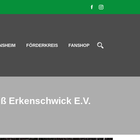
NSHEIM
FÖRDERKREIS
FANSHOP
ß Erkenschwick E.V.