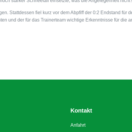
och starker Schneefall einsetzte, was die Angelegenheit nicht 
gen. Stattdessen fiel kurz vor dem Abpfiff der 0:2 Endstand fü
en und der für das Trainerteam wichtige Erkenntnisse für die 
Kontakt
Anfahrt