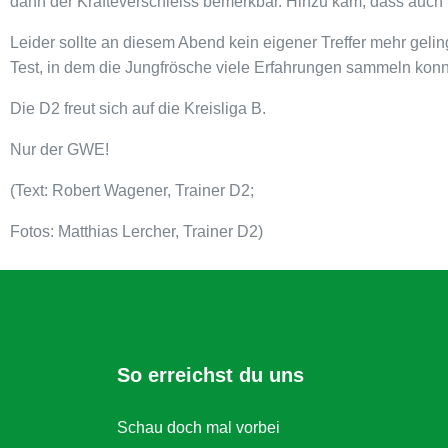
dann der Kräfteverschleiss bemerkbar. Hinzu kam, dass auch n
Leider sollte an diesem Abend kein eigener Treffer mehr gelin
Test, in dem die Jungfrösche viele Erfahrungen sammeln konnt
Die D2 freut sich auf die Kreisliga B.
Nur der GWE!
(Text: Robert Wagener,
Trainer D2;
Fotos: Matthias Lercher,
Trainer D2)
So erreichst du uns
Schau doch mal vorbei