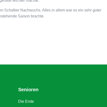
gerade leichter machte.
r den Schalker Nachwuchs.
Alles in allem war es ein sehr guter
anstehende Saison brachte.
Senioren
Die Erste