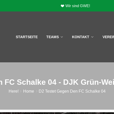
Wir sind GWE!
STARTSEITE
TEAMS
KONTAKT
VEREI
n FC Schalke 04 - DJK Grün-Wei
Here!
Home
D2 Testet Gegen Den FC Schalke 04