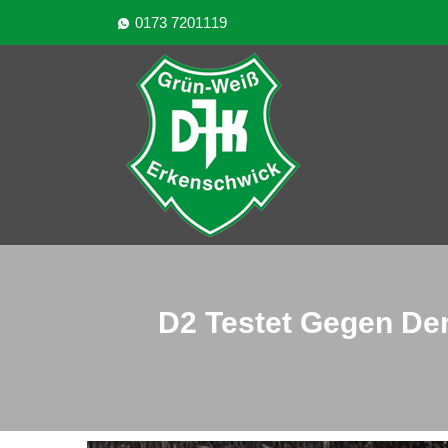
0173 7201119
D2 Testet Gegen De