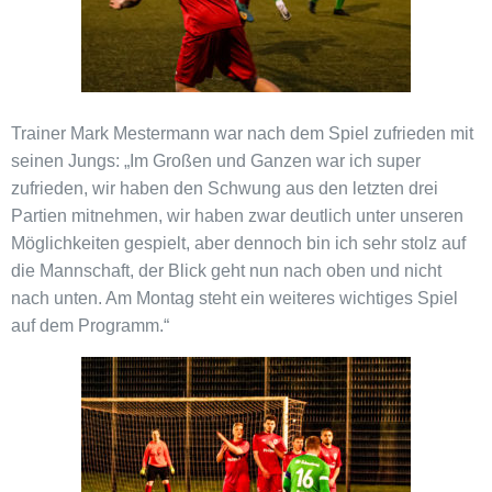
Trainer Mark Mestermann war nach dem Spiel zufrieden mit
seinen Jungs: „Im Großen und Ganzen war ich super
zufrieden, wir haben den Schwung aus den letzten drei
Partien mitnehmen, wir haben zwar deutlich unter unseren
Möglichkeiten gespielt, aber dennoch bin ich sehr stolz auf
die Mannschaft, der Blick geht nun nach oben und nicht
nach unten. Am Montag steht ein weiteres wichtiges Spiel
auf dem Programm.“