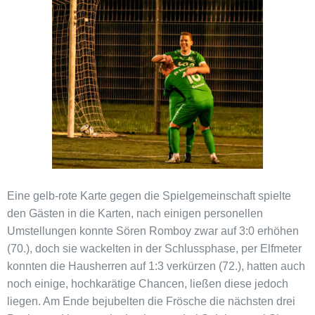
Eine gelb-rote Karte gegen die Spielgemeinschaft spielte
den Gästen in die Karten, nach einigen personellen
Umstellungen konnte Sören Romboy zwar auf 3:0 erhöhen
(70.), doch sie wackelten in der Schlussphase, per Elfmeter
konnten die Hausherren auf 1:3 verkürzen (72.), hatten auch
noch einige, hochkarätige Chancen, ließen diese jedoch
liegen. Am Ende bejubelten die Frösche die nächsten drei