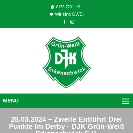
0173 7201119
Wir sind GWE!
28.03.2024 – Zweite Entführt Drei
Punkte Im Derby - DJK Grün-Weiß