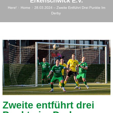
Erkenschwick E.V.
Here!
Home
28.03.2024 – Zweite Entführt Drei Punkte Im
Derby
Zweite entführt drei