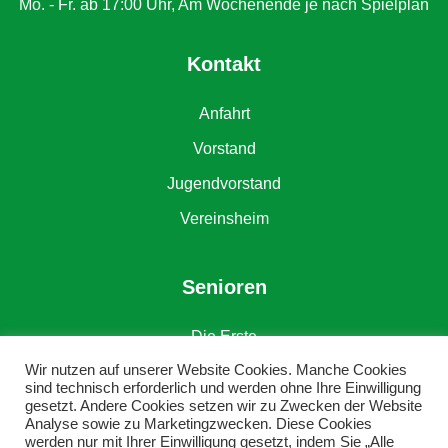
Mo. - Fr. ab 17:00 Uhr, Am Wochenende je nach Spielplan
Kontakt
Anfahrt
Vorstand
Jugendvorstand
Vereinsheim
Senioren
Die Erste
Wir nutzen auf unserer Website Cookies. Manche Cookies
Die Zweite
sind technisch erforderlich und werden ohne Ihre Einwilligung
gesetzt. Andere Cookies setzen wir zu Zwecken der Website
Alte Herren
Analyse sowie zu Marketingzwecken. Diese Cookies
werden nur mit Ihrer Einwilligung gesetzt, indem Sie „Alle